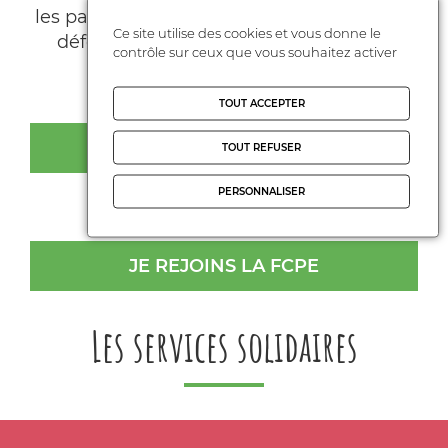
les parents participent collectivement à la
Ce site utilise des cookies et vous donne le
défense de l’école publique, laïque et
contrôle sur ceux que vous souhaitez activer
gratuite pour tous.
TOUT ACCEPTER
POUR ALLER PLUS LOIN...
TOUT REFUSER
PERSONNALISER
JE REJOINS LA FCPE
Les services solidaires