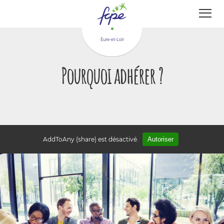
Panneau de gestion des cookies
Eure-et-Loir
Pourquoi adhérer ?
AddToAny (share) est désactivé.
Autoriser