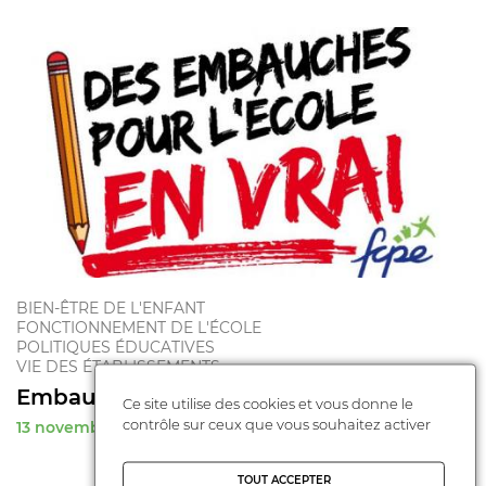
BIEN-ÊTRE DE L'ENFANT
FONCTIONNEMENT DE L'ÉCOLE
POLITIQUES ÉDUCATIVES
VIE DES ÉTABLISSEMENTS
Embauchez
Ce site utilise des cookies et vous donne le
contrôle sur ceux que vous souhaitez activer
13 novembre 2020
TOUT ACCEPTER