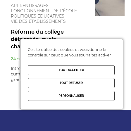
APPRENTISSAGES
FONCTIONNEMENT DE L'ÉCOLE
POLITIQUES ÉDUCATIVES
VIE DES ÉTABLISSEMENTS
Réforme du collège
détricotée, quels
changements à ...
Ce site utilise des cookies et vous donne le
contrôle sur ceux que vous souhaitez activer
24 septembre 2018
Introduction Dispositifs « assouplis », possibilité de
TOUT ACCEPTER
cumuler les options, marge de manœuvre plus
grande donnée au CA… Le gouve ...
TOUT REFUSER
PERSONNALISER