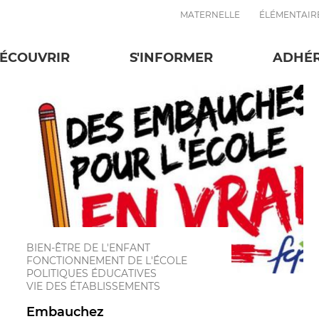
MATERNELLE
ÉLÉMENTAIR
Politiques édu
ÉCOUVRIR
S'INFORMER
ADHÉ
BIEN-ÊTRE DE L'ENFANT
FONCTIONNEMENT DE L'ÉCOLE
POLITIQUES ÉDUCATIVES
VIE DES ÉTABLISSEMENTS
Embauchez